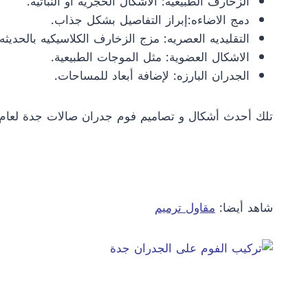
الزخارف الطبيعيه: الاشكال الحجريه أو النباتيه.
دمج الاضاءه:إبراز التفاصيل بشكل جذاب.
التقليديه العصريه: مزج الزخارف الكلاسيكيه بالحديثه.
الاشكال العضوية: مثل الموجات الطبيعية.
الجدران البارزه: لإضافة أبعاد للمساحات.
تلك أحدث أشكال و تصاميم فوم جدران صالات جدة لعام 2025 و جميعها متوفرة لدينا و للحصول عليها تواصل معنا عل
شاهد أيضا:
مقاول ترميم