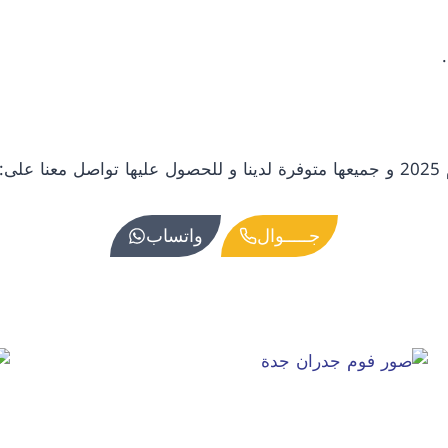
ى:
جـــــوال
واتساب