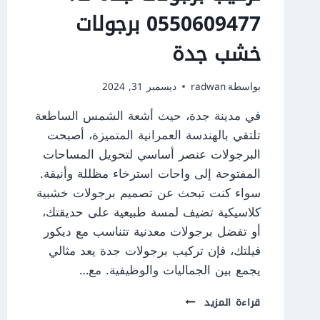
0550609477 برجولات
خشب جدة
بواسطة
radwan
ديسمبر 31, 2024
في مدينة جدة، حيث أشعة الشمس الساطعة
تلتقي بالهندسة العمرانية المتميزة، أصبحت
البرجولات عنصر أساسي لتحويل المساحات
المفتوحة إلى واحات استرخاء مظللة وأنيقة.
سواء كنت تبحث عن تصميم برجولات خشبية
كلاسيكية تضيف لمسة طبيعية على حديقتك،
أو تفضل برجولات معدنية تتناسب مع ديكور
فيلتك، فإن تركيب برجولات جدة يعد مثالي
يجمع بين الجماليات والوظيفية. مع…
تركيب
قراءة المزيد
برجولات