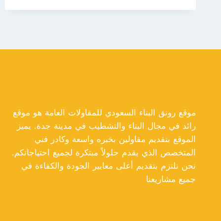
جدة
ت:
0550609477
برجولات
خشب
جدة
موقع رونق البناء السعودي للمقاولات العامة هو موقع
رائد في مجال البناء والتشطيب في مدينة جدة. يميز
الموقع بتقديم مقاولين بخبره واسعة وكادر فني
المتخصص الذي يقدم حلولاً مبتكرة لجميع احتياجاتكم.
نحن نلتزم بتقديم أعلى معايير الجودة والكفاءة في
جميع مشاريعنا