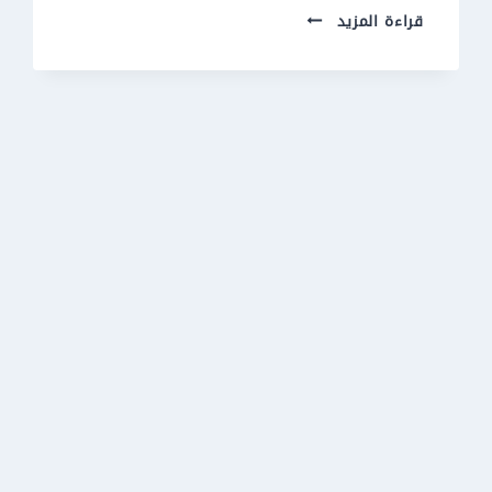
تركيب
قراءة المزيد
جلسات
خارجية
جدة
ت:
0550609477
جلسات
مظلات
حدائق
جدة