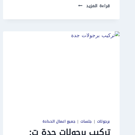
تركيب
قراءة المزيد
مظلات
سيارات
جدة
ت:
0550609477
تفصيل
مظلات
سيارات
بجدة
برجولات
|
جلسات
|
جميع اعمال الحدادة
تركيب برجولات جدة ت: