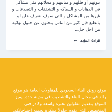
بيوتهم أو فللهم و مبانيهم و محلاتهم مثل مشاكل
في الدهانات و السباكه و التشققات و التصدعات و
غيرها من المشاكل و التي سوف نتعرف عليها و
بالطبع فإن كثير من الناس يبحثون عن حلول نهائيه
من اجل حل…
مقاول
قراءة المزيد
ترميم
جدة
ت:
0550609477
ترميم
منزل
جدة
موقع رونق البناء السعودي للمقاولات العامة هو موقع
رائد في مجال البناء والتشطيب في مدينة جدة. يميز
الموقع بتقديم مقاولين بخبره واسعة وكادر فني
المتخصص الذي يقدم حلولاً مبتكرة لجميع احتياجاتكم.