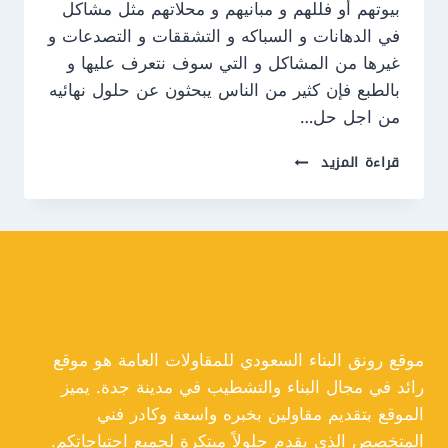
بيوتهم أو فللهم و مبانيهم و محلاتهم مثل مشاكل
في الدهانات و السباكه و التشققات و التصدعات و
غيرها من المشاكل و التي سوف نتعرف عليها و
بالطبع فإن كثير من الناس يبحثون عن حلول نهائيه
من اجل حل…
مقاول
قراءة المزيد
ترميم
جدة
ت:
0550609477
ترميم
منزل
جدة
موقع رونق البناء السعودي للمقاولات العامة هو موقع
رائد في مجال البناء والتشطيب في مدينة جدة. يميز
الموقع بتقديم مقاولين بخبره واسعة وكادر فني
المتخصص الذي يقدم حلولاً مبتكرة لجميع احتياجاتكم.