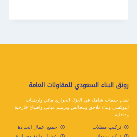
ترميم
جدة
ت:
0550609477
ترميم
منزل
جدة
رونق البناء السعودي للمقاولات العامة
نقدم خدمات شاملة في العزل الحراري مائي وارضيات
ايبوكسي وبناء ملاحق ومجالس وترميم مباني واصباغ خارجية
وداخلية .
تركيب مظلات
جميع اعمال الحدادة
تركيب سواتر
عوازل مائية وحرارية