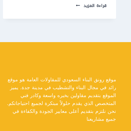
مقاول
قراءة المزيد
تشطيبات
جدة
ت
:
0550609477
تشطيب
ديلوكس
في
جدة
موقع رونق البناء السعودي للمقاولات العامة هو موقع
رائد في مجال البناء والتشطيب في مدينة جدة. يميز
الموقع بتقديم مقاولين بخبره واسعة وكادر فني
المتخصص الذي يقدم حلولاً مبتكرة لجميع احتياجاتكم.
نحن نلتزم بتقديم أعلى معايير الجودة والكفاءة في
جميع مشاريعنا