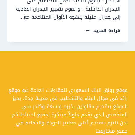
الابتكار ، ليقوم بتنفيذ اجمل التصاميم على
الجدران الداخلية ، و يقوم بتغيير الجدران العادية
إلى جدران مليئة ببهجة الألوان المتناغمة مع…
معلم
قراءة المزيد
دهانات
جدة
ت:
0550609477
دهان
اوف
وايت
جدة
موقع رونق البناء السعودي للمقاولات العامة هو موقع
رائد في مجال البناء والتشطيب في مدينة جدة. يميز
الموقع بتقديم مقاولين بخبره واسعة وكادر فني
المتخصص الذي يقدم حلولاً مبتكرة لجميع احتياجاتكم.
نحن نلتزم بتقديم أعلى معايير الجودة والكفاءة في
جميع مشاريعنا