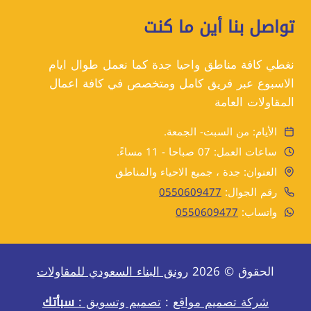
تواصل بنا أين ما كنت
نغطي كافة مناطق واحيا جدة كما نعمل طوال ايام
الاسبوع عبر فريق كامل ومتخصص في كافة اعمال
المقاولات العامة
الأيام: من السبت- الجمعة.
ساعات العمل: 07 صباحا - 11 مساءً.
العنوان: جدة ، جميع الاحياء والمناطق
رقم الجوال:
0550609477
واتساب:
0550609477
الحقوق © 2026
رونق البناء السعودي للمقاولات
شركة تصميم مواقع
:
تصميم وتسويق :
سبأتك