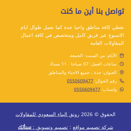
تواصل بنا أين ما كنت
نغطي كافة مناطق واحيا جدة كما نعمل طوال ايام
الاسبوع عبر فريق كامل ومتخصص في كافة اعمال
المقاولات العامة
الأيام: من السبت- الجمعة.
ساعات العمل: 07 صباحا - 11 مساءً.
العنوان: جدة ، جميع الاحياء والمناطق
رقم الجوال:
0550609477
واتساب:
0550609477
الحقوق © 2026
رونق البناء السعودي للمقاولات
شركة تصميم مواقع
:
تصميم وتسويق :
سبأتك