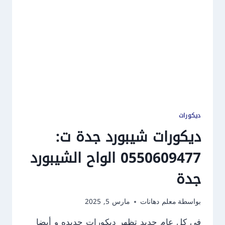
ديكور
شاشة
بجدة
ديكورات
ديكورات شيبورد جدة ت:
0550609477 الواح الشيبورد
جدة
بواسطة
معلم دهانات
مارس 5, 2025
في كل عام جديد تظهر ديكورات جديده و أيضا