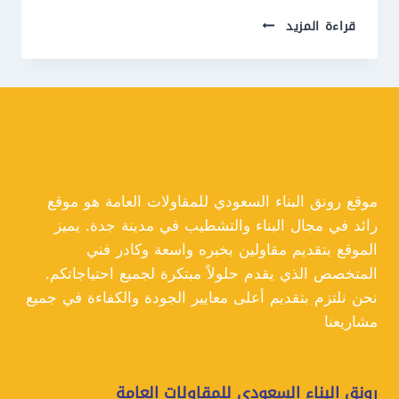
معلم
قراءة المزيد
بديل
الخشب
جدة
ت:
0550609477
بديل
الخشب
مع
اضاءة
موقع رونق البناء السعودي للمقاولات العامة هو موقع
جدة
رائد في مجال البناء والتشطيب في مدينة جدة. يميز
الموقع بتقديم مقاولين بخبره واسعة وكادر فني
المتخصص الذي يقدم حلولاً مبتكرة لجميع احتياجاتكم.
نحن نلتزم بتقديم أعلى معايير الجودة والكفاءة في جميع
مشاريعنا
رونق البناء السعودي للمقاولات العامة