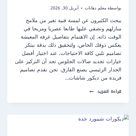
بواسطة
معلم دهانات
أبريل 30, 2026
يبحث الكثيرون عن لمسة فنية تغير من ملامح
منازلهم وتضفي عليها طابعا عصريا ومريحا في
الوقت ذاته. إن الاهتمام بتفاصيل غرفة المعيشة
يعكس ذوقك الخاص، ولتحقيق ذلك بدقة نبتكر
تصاميم تلبي كافة الاحتياجات. عند اختيار أفضل
خيارات تجديد صالات الجلوس تجد أن التركيز على
الجدار الرئيسي يصنع الفارق. نحن نقدم تصاميم
فريدة من ديكور شاشات…
ديكور
قراءة المزيد
شاشات
تلفزيون
جدة
ت:
0550609477
–
تركيب