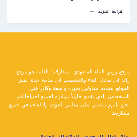
تركيب
قراءة المزيد
برجولات
جدة
ت:
0550609477
برجولات
خشب
جدة
موقع رونق البناء السعودي للمقاولات العامة هو موقع
رائد في مجال البناء والتشطيب في مدينة جدة. يميز
الموقع بتقديم مقاولين بخبره واسعة وكادر فني
المتخصص الذي يقدم حلولاً مبتكرة لجميع احتياجاتكم.
نحن نلتزم بتقديم أعلى معايير الجودة والكفاءة في جميع
مشاريعنا