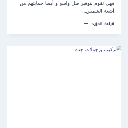
فهي تقوم بتوفير ظل واسع و أيضا حمايتهم من
أشعة الشمس…
تركيب
قراءة المزيد
مظلات
جدة
ت:
0550609477
حداد
مظلات
جدة