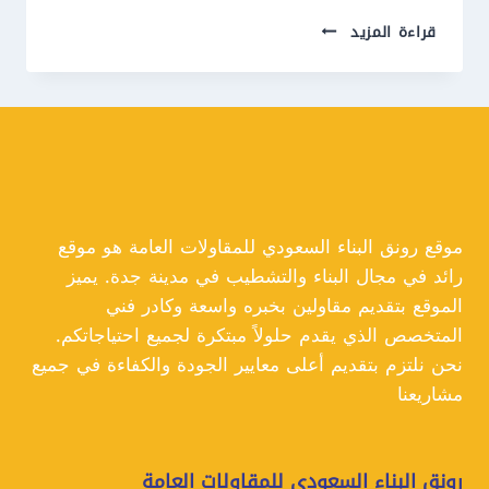
معلم
قراءة المزيد
بديل
الخشب
جدة
ت:
0550609477
بديل
الخشب
مع
اضاءة
موقع رونق البناء السعودي للمقاولات العامة هو موقع
جدة
رائد في مجال البناء والتشطيب في مدينة جدة. يميز
الموقع بتقديم مقاولين بخبره واسعة وكادر فني
المتخصص الذي يقدم حلولاً مبتكرة لجميع احتياجاتكم.
نحن نلتزم بتقديم أعلى معايير الجودة والكفاءة في جميع
مشاريعنا
رونق البناء السعودي للمقاولات العامة