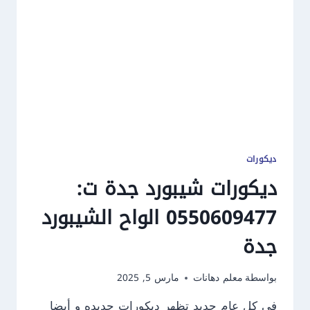
ديكور
شاشة
بجدة
ديكورات
ديكورات شيبورد جدة ت:
0550609477 الواح الشيبورد
جدة
بواسطة
معلم دهانات
مارس 5, 2025
في كل عام جديد تظهر ديكورات جديده و أيضا