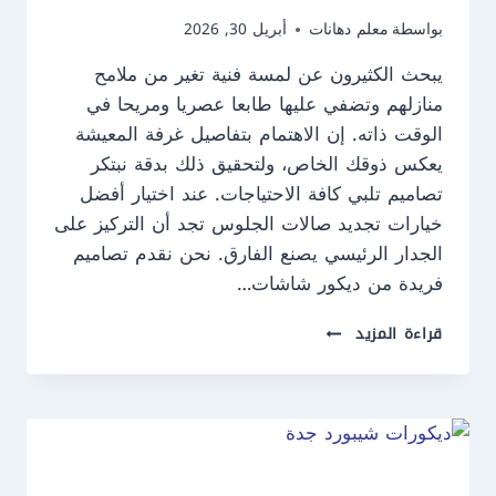
بواسطة
معلم دهانات
أبريل 30, 2026
يبحث الكثيرون عن لمسة فنية تغير من ملامح
منازلهم وتضفي عليها طابعا عصريا ومريحا في
الوقت ذاته. إن الاهتمام بتفاصيل غرفة المعيشة
يعكس ذوقك الخاص، ولتحقيق ذلك بدقة نبتكر
تصاميم تلبي كافة الاحتياجات. عند اختيار أفضل
خيارات تجديد صالات الجلوس تجد أن التركيز على
الجدار الرئيسي يصنع الفارق. نحن نقدم تصاميم
فريدة من ديكور شاشات…
ديكور
قراءة المزيد
شاشات
تلفزيون
جدة
ت:
0550609477
–
تركيب