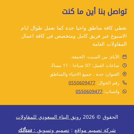
تواصل بنا أين ما كنت
نغطي كافة مناطق واحيا جدة كما نعمل طوال ايام
الاسبوع عبر فريق كامل ومتخصص في كافة اعمال
المقاولات العامة
الأيام: من السبت- الجمعة.
ساعات العمل: 07 صباحا - 11 مساءً.
العنوان: جدة ، جميع الاحياء والمناطق
رقم الجوال:
0550609477
واتساب:
0550609477
الحقوق © 2026
رونق البناء السعودي للمقاولات
شركة تصميم مواقع
:
تصميم وتسويق :
سبأتك