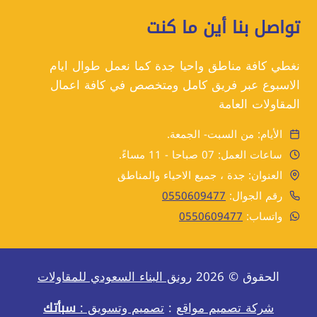
تواصل بنا أين ما كنت
نغطي كافة مناطق واحيا جدة كما نعمل طوال ايام
الاسبوع عبر فريق كامل ومتخصص في كافة اعمال
المقاولات العامة
الأيام: من السبت- الجمعة.
ساعات العمل: 07 صباحا - 11 مساءً.
العنوان: جدة ، جميع الاحياء والمناطق
رقم الجوال:
0550609477
واتساب:
0550609477
الحقوق © 2026
رونق البناء السعودي للمقاولات
شركة تصميم مواقع
:
تصميم وتسويق :
سبأتك